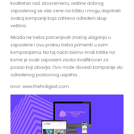
kvalitetan rad. Istovremeno, veštine dobrog
zaposlenog se više cene na tržištu i mogu doprineti
svakoj kompaniji koja zahteva određeni skup
veština.
Nikada ne treba potcenjivati značaj ulaganja u
zaposlene i ovu praksu treba primeniti u svim
kompanijama. Na taj način bismo imali tržište na
kome je svaki zaposleni visoko kvalifikovan za
posao koji obavlja. Ovo može dovesti kompanije do
određenog poslovnog uspeha.
Izvor: www.thehrdigest.com