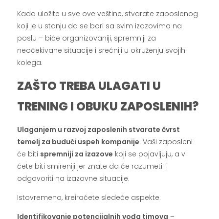
Kada uložite u sve ove veštine, stvarate zaposlenog
koji je u stanju da se bori sa svim izazovima na
poslu – biće organizovaniji, spremniji za
neočekivane situacije i srećniji u okruženju svojih
kolega.
ZAŠTO TREBA ULAGATI U
TRENING I OBUKU ZAPOSLENIH?
Ulaganjem u razvoj zaposlenih stvarate čvrst
temelj za budući uspeh kompanije
. Vaši zaposleni
će biti
spremniji za izazove
koji se pojavljuju, a vi
ćete biti smireniji jer znate da će razumeti i
odgovoriti na izazovne situacije.
Istovremeno, kreiraćete sledeće aspekte:
Identifikovanje potencijalnih vođa timova
–