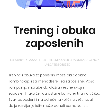
Trening i obuka
zaposlenih
FEBRUARY 15, 2022
BY
THE EMPLOYER BRANDING AGENCY
UNCATEGORIZED
Trening i obuka zaposlenih može biti dobitna
kombinacija i za menadžere i za zaposlene. Vaša
kompanija moraće da uloži u veštine svojih
zaposlenih ako želi da ostane konkurentna na tržištu.
Svaki zaposleni ima određenu količinu veština, ali
dalje razvijanje istih može doneti samo koristi.