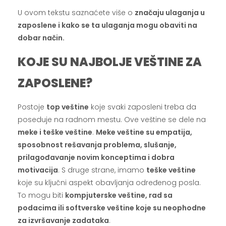
U ovom tekstu saznaćete više o
značaju ulaganja u
zaposlene i kako se ta ulaganja mogu obaviti na
dobar način.
KOJE SU NAJBOLJE VEŠTINE ZA
ZAPOSLENE?
Postoje
top veštine
koje svaki zaposleni treba da
poseduje na radnom mestu. Ove veštine se dele na
meke i teške veštine
.
Meke veštine su empatija,
sposobnost rešavanja problema, slušanje,
prilagođavanje novim konceptima i dobra
motivacija
. S druge strane, imamo
teške veštine
koje su ključni aspekt obavljanja određenog posla.
To mogu biti
kompjuterske veštine, rad sa
podacima ili softverske veštine koje su neophodne
za izvršavanje zadataka
.