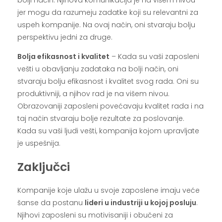
jer mogu da razumeju zadatke koji su relevantni za
uspeh kompanije. Na ovaj način, oni stvaraju bolju
perspektivu jedni za druge.
Bolja efikasnost i kvalitet
– Kada su vaši zaposleni
vešti u obavljanju zadataka na bolji način, oni
stvaraju bolju efikasnost i kvalitet svog rada. Oni su
produktivniji, a njihov rad je na višem nivou.
Obrazovaniji zaposleni povećavaju kvalitet rada i na
taj način stvaraju bolje rezultate za poslovanje.
Kada su vaši ljudi vešti, kompanija kojom upravljate
je uspešnija.
Zaključci
Kompanije koje ulažu u svoje zaposlene imaju veće
šanse da postanu
lideri u industriji u kojoj posluju
.
Njihovi zaposleni su motivisaniji i obučeni za