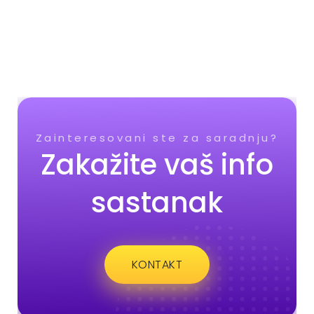
Zainteresovani ste za saradnju?
Zakažite vaš info
sastanak
KONTAKT