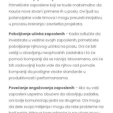
Primetićete zaposlene koji se trude maksimalno da
nauče nove stvari i primene ih u poslu. Ovi ljudi su
potencijalne vođe timova i mogu preuzeti inicijativu
u procesu kreiranja i završetka projekata.
Poboljšanje učinka zaposlenih
– Kada odlučite da
investirate u veštine svojih zaposlenih, primetićete
poboljšanje njihovog učinka na poslu. Oni će biti
veštiji u obavljanju neophodnih zadataka i to će
pomoći kompaniji da se razvija. Istovremeno, oni će
biti zadovoljniji kada vide da njihov rad pomaže
kompaniji da postigne visoke standarde u
produktivnosti i performansama.
Povećanje angažovanja zaposlenih
– Ako su vaši
zaposleni uspešno obučeni da obavljaju zadatke,
oni bolje komuniciraju jedni sa drugima. Oni mogu
da dele svoja mišljenja i mogu da reše probleme na
bolji način. Njihova komunikacija je na višem nivou