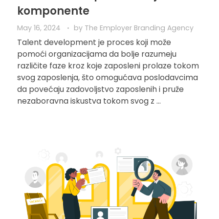
komponente
May 16, 2024
by
The Employer Branding Agency
Talent development je proces koji može
pomoći organizacijama da bolje razumeju
različite faze kroz koje zaposleni prolaze tokom
svog zaposlenja, što omogućava poslodavcima
da povećaju zadovoljstvo zaposlenih i pruže
nezaboravna iskustva tokom svog z ...