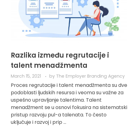
Razlika između regrutacije i
talent menadžmenta
March 15, 2021
by
The Employer Branding Agency
Proces regrutacije i talent menadžmenta su dve
podoblasti ljudskih resursa i veoma su važne za
uspešno upravljanje talentima. Talent
menadžment se u osnovi fokusira na sistematski
pristup razvoju pul-a talenata. To često
uključuje i razvoj i prip ...