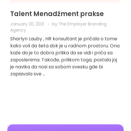
Talent Menadžment prakse
January 20, 2021
by
The Employer Branding
Agency
Sharlyn Lauby , HR konsultant je pričala o tome
kako voli da šeta dok je u radnom prostoru. Ona
kaže da je to dobra prilika da se vidi i priča sa
zaposlenima. Takođe, prilikom toga, postala joj
je navika da nosi sa sobom svesku gde bi
zapisivala sve ...