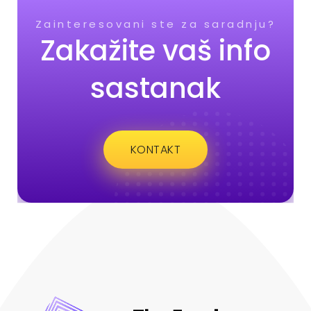
Zainteresovani ste za saradnju?
Zakažite vaš info
sastanak
KONTAKT