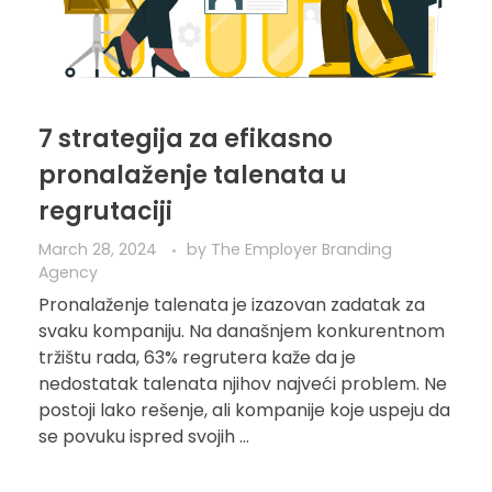
7 strategija za efikasno
pronalaženje talenata u
regrutaciji
March 28, 2024
by
The Employer Branding
Agency
Pronalaženje talenata je izazovan zadatak za
svaku kompaniju. Na današnjem konkurentnom
tržištu rada, 63% regrutera kaže da je
nedostatak talenata njihov najveći problem. Ne
postoji lako rešenje, ali kompanije koje uspeju da
se povuku ispred svojih ...