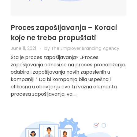
Proces zapošljavanja – Koraci
koje ne treba propuštati
June 11, 2021
by
The Employer Branding Agency
Šta je proces zapošljavanja? ,,Proces
zapošljavanja odnosi se na proces pronalaženja,
odabira i zapošljavanja novih zaposlenih u
kompaniji. “ Da bi kompanija bila uspešna i
efikasna u obavljanju ova tri važna elementa
procesa zapošljavanja, va ...