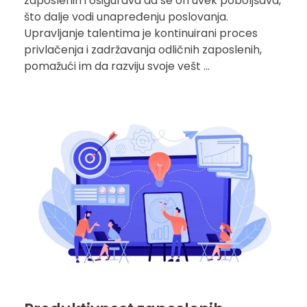
zaposlenih i osigurava da se on uvek poboljšava,
što dalje vodi unapređenju poslovanja.
Upravljanje talentima je kontinuirani proces
privlačenja i zadržavanja odličnih zaposlenih,
pomažući im da razviju svoje vešt ...