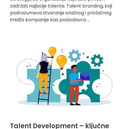
zadržati najbolje talente. Talent branding, koji
podrazumeva stvaranje snažnog i privlačnog
imidža kompanije kao poslodavca ...
Talent Development – ključne