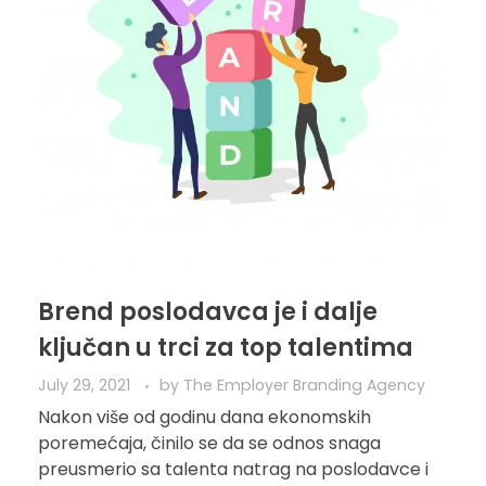
Brend poslodavca je i dalje
ključan u trci za top talentima
July 29, 2021
by
The Employer Branding Agency
Nakon više od godinu dana ekonomskih
poremećaja, činilo se da se odnos snaga
preusmerio sa talenta natrag na poslodavce i