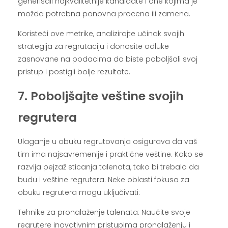
generisali najkvalitetnije kandidate i one kojima je
možda potrebna ponovna procena ili zamena.
Koristeći ove metrike, analizirajte učinak svojih
strategija za regrutaciju i donosite odluke
zasnovane na podacima da biste poboljšali svoj
pristup i postigli bolje rezultate.
7. Poboljšajte veštine svojih
regrutera
Ulaganje u obuku regrutovanja osigurava da vaš
tim ima najsavremenije i praktične veštine. Kako se
razvija pejzaž sticanja talenata, tako bi trebalo da
budu i veštine regrutera. Neke oblasti fokusa za
obuku regrutera mogu uključivati:
Tehnike za pronalaženje talenata: Naučite svoje
regrutere inovativnim pristupima pronalaženju i