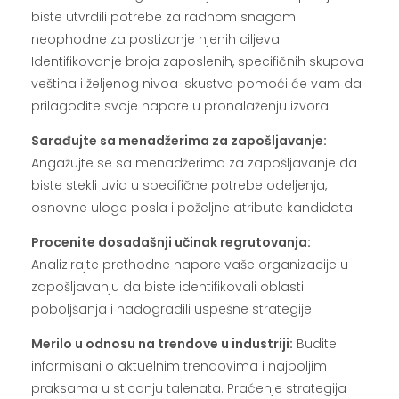
biste utvrdili potrebe za radnom snagom
neophodne za postizanje njenih ciljeva.
Identifikovanje broja zaposlenih, specifičnih skupova
veština i željenog nivoa iskustva pomoći će vam da
prilagodite svoje napore u pronalaženju izvora.
Sarađujte sa menadžerima za zapošljavanje:
Angažujte se sa menadžerima za zapošljavanje da
biste stekli uvid u specifične potrebe odeljenja,
osnovne uloge posla i poželjne atribute kandidata.
Procenite dosadašnji učinak regrutovanja:
Analizirajte prethodne napore vaše organizacije u
zapošljavanju da biste identifikovali oblasti
poboljšanja i nadogradili uspešne strategije.
Merilo u odnosu na trendove u industriji:
Budite
informisani o aktuelnim trendovima i najboljim
praksama u sticanju talenata. Praćenje strategija