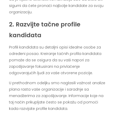
sigurni da ćete pronaći najbolje kandidate za svoju
organizaciju.
2. Razvijte tačne profile
kandidata
Profili kandidata su detaljni opisi idealne osobe za
određeni posao. Kreiranje tačnih profila kandidata
pomaže da se osigura da su vaši napori za
zapošljavanje fokusirani na privlačenje
odgovarajućih ljudi za vaše otvorene pozicije.
U prethodnom odeljku smo naglasili važnost analize
plana rasta vaše organizacije i saradnje sa
menadžerima za zapošljavanje. Informacije koje na
taj način prikupljate često se pokažu od pomoći
kada razvijate profile kandidata.