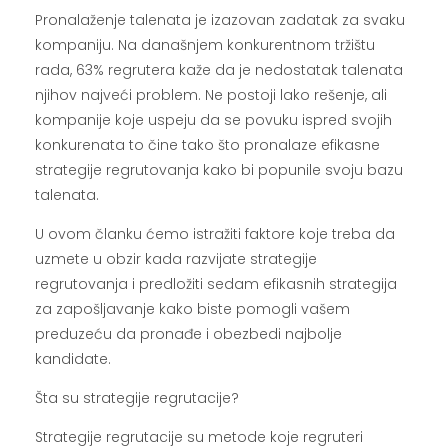
Pronalaženje talenata je izazovan zadatak za svaku
kompaniju. Na današnjem konkurentnom tržištu
rada, 63% regrutera kaže da je nedostatak talenata
njihov najveći problem. Ne postoji lako rešenje, ali
kompanije koje uspeju da se povuku ispred svojih
konkurenata to čine tako što pronalaze efikasne
strategije regrutovanja kako bi popunile svoju bazu
talenata.
U ovom članku ćemo istražiti faktore koje treba da
uzmete u obzir kada razvijate strategije
regrutovanja i predložiti sedam efikasnih strategija
za zapošljavanje kako biste pomogli vašem
preduzeću da pronađe i obezbedi najbolje
kandidate.
Šta su strategije regrutacije?
Strategije regrutacije su metode koje regruteri