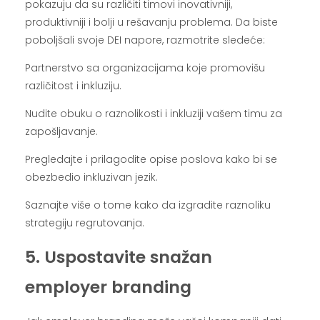
pokazuju da su različiti timovi inovativniji,
produktivniji i bolji u rešavanju problema. Da biste
poboljšali svoje DEI napore, razmotrite sledeće:
Partnerstvo sa organizacijama koje promovišu
različitost i inkluziju.
Nudite obuku o raznolikosti i inkluziji vašem timu za
zapošljavanje.
Pregledajte i prilagodite opise poslova kako bi se
obezbedio inkluzivan jezik.
Saznajte više o tome kako da izgradite raznoliku
strategiju regrutovanja.
5. Uspostavite snažan
employer branding