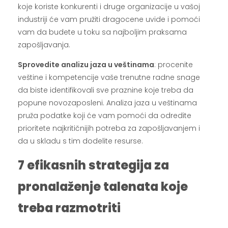
koje koriste konkurenti i druge organizacije u vašoj
industriji će vam pružiti dragocene uvide i pomoći
vam da budete u toku sa najboljim praksama
zapošljavanja.
Sprovedite analizu jaza u veštinama
: procenite
veštine i kompetencije vaše trenutne radne snage
da biste identifikovali sve praznine koje treba da
popune novozaposleni. Analiza jaza u veštinama
pruža podatke koji će vam pomoći da odredite
prioritete najkritičnijih potreba za zapošljavanjem i
da u skladu s tim dodelite resurse.
7 efikasnih strategija za
pronalaženje talenata koje
treba razmotriti