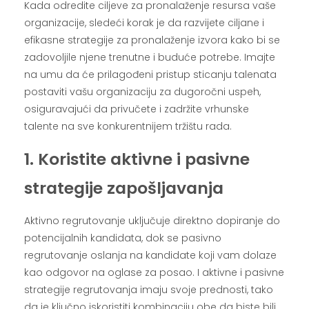
Kada odredite ciljeve za pronalaženje resursa vaše
organizacije, sledeći korak je da razvijete ciljane i
efikasne strategije za pronalaženje izvora kako bi se
zadovoljile njene trenutne i buduće potrebe. Imajte
na umu da će prilagođeni pristup sticanju talenata
postaviti vašu organizaciju za dugoročni uspeh,
osiguravajući da privučete i zadržite vrhunske
talente na sve konkurentnijem tržištu rada.
1. Koristite aktivne i pasivne
strategije zapošljavanja
Aktivno regrutovanje uključuje direktno dopiranje do
potencijalnih kandidata, dok se pasivno
regrutovanje oslanja na kandidate koji vam dolaze
kao odgovor na oglase za posao. I aktivne i pasivne
strategije regrutovanja imaju svoje prednosti, tako
da je ključno iskoristiti kombinaciju obe da biste bili