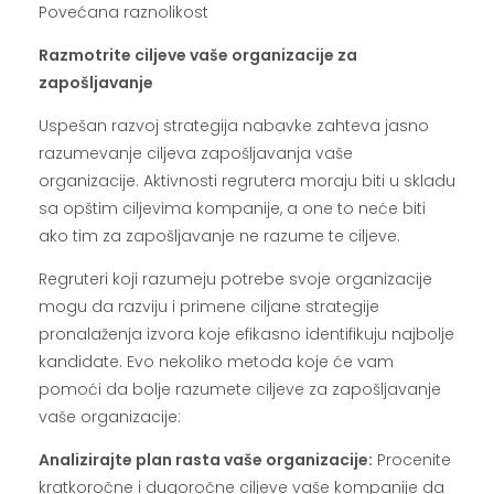
Povećana raznolikost
Razmotrite ciljeve vaše organizacije za
zapošljavanje
Uspešan razvoj strategija nabavke zahteva jasno
razumevanje ciljeva zapošljavanja vaše
organizacije. Aktivnosti regrutera moraju biti u skladu
sa opštim ciljevima kompanije, a one to neće biti
ako tim za zapošljavanje ne razume te ciljeve.
Regruteri koji razumeju potrebe svoje organizacije
mogu da razviju i primene ciljane strategije
pronalaženja izvora koje efikasno identifikuju najbolje
kandidate. Evo nekoliko metoda koje će vam
pomoći da bolje razumete ciljeve za zapošljavanje
vaše organizacije:
Analizirajte plan rasta vaše organizacije:
Procenite
kratkoročne i dugoročne ciljeve vaše kompanije da