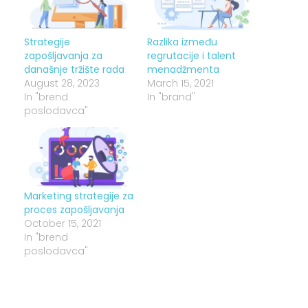
Strategije
Razlika između
zapošljavanja za
regrutacije i talent
današnje tržište rada
menadžmenta
August 28, 2023
March 15, 2021
In "brend
In "brand"
poslodavca"
Marketing strategije za
proces zapošljavanja
October 15, 2021
In "brend
poslodavca"