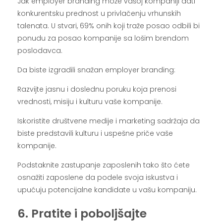
Jak employer branding može vašoj kompaniji dati
konkurentsku prednost u privlačenju vrhunskih
talenata. U stvari, 69% onih koji traže posao odbili bi
ponudu za posao kompanije sa lošim brendom
poslodavca.
Da biste izgradili snažan employer branding:
Razvijte jasnu i doslednu poruku koja prenosi
vrednosti, misiju i kulturu vaše kompanije.
Iskoristite društvene medije i marketing sadržaja da
biste predstavili kulturu i uspešne priče vaše
kompanije.
Podstaknite zastupanje zaposlenih tako što ćete
osnažiti zaposlene da podele svoja iskustva i
upućuju potencijalne kandidate u vašu kompaniju.
6. Pratite i poboljšajte