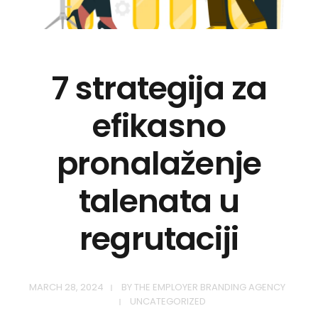
7 strategija za
efikasno
pronalaženje
talenata u
regrutaciji
MARCH 28, 2024
BY
THE EMPLOYER BRANDING AGENCY
UNCATEGORIZED