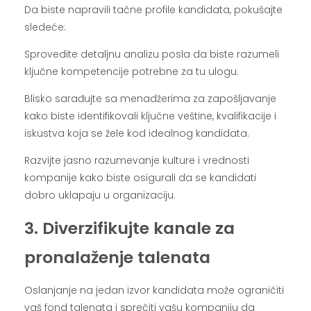
Da biste napravili tačne profile kandidata, pokušajte
sledeće:
Sprovedite detaljnu analizu posla da biste razumeli
ključne kompetencije potrebne za tu ulogu.
Blisko sarađujte sa menadžerima za zapošljavanje
kako biste identifikovali ključne veštine, kvalifikacije i
iskustva koja se žele kod idealnog kandidata.
Razvijte jasno razumevanje kulture i vrednosti
kompanije kako biste osigurali da se kandidati
dobro uklapaju u organizaciju.
3. Diverzifikujte kanale za
pronalaženje talenata
Oslanjanje na jedan izvor kandidata može ograničiti
vaš fond talenata i sprečiti vašu kompaniju da