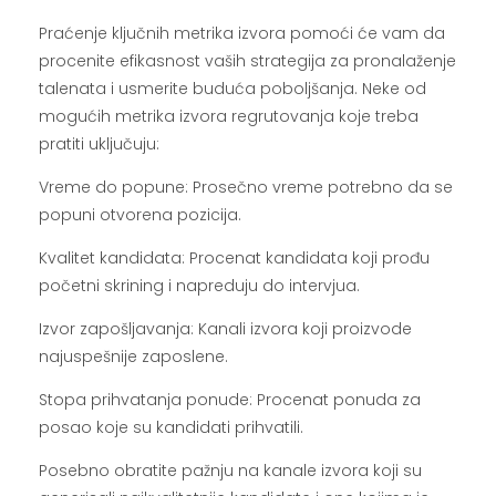
Praćenje ključnih metrika izvora pomoći će vam da
procenite efikasnost vaših strategija za pronalaženje
talenata i usmerite buduća poboljšanja. Neke od
mogućih metrika izvora regrutovanja koje treba
pratiti uključuju:
Vreme do popune: Prosečno vreme potrebno da se
popuni otvorena pozicija.
Kvalitet kandidata: Procenat kandidata koji prođu
početni skrining i napreduju do intervjua.
Izvor zapošljavanja: Kanali izvora koji proizvode
najuspešnije zaposlene.
Stopa prihvatanja ponude: Procenat ponuda za
posao koje su kandidati prihvatili.
Posebno obratite pažnju na kanale izvora koji su