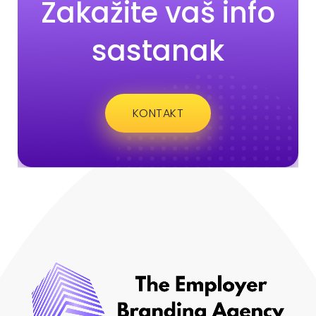
Zakažite vaš info
sastanak
KONTAKT