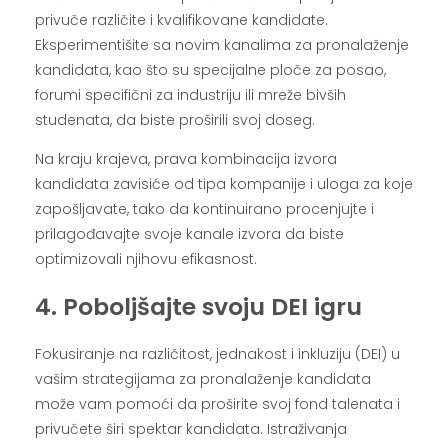
privuče različite i kvalifikovane kandidate.
Eksperimentišite sa novim kanalima za pronalaženje
kandidata, kao što su specijalne ploče za posao,
forumi specifični za industriju ili mreže bivših
studenata, da biste proširili svoj doseg.
Na kraju krajeva, prava kombinacija izvora
kandidata zavisiće od tipa kompanije i uloga za koje
zapošljavate, tako da kontinuirano procenjujte i
prilagođavajte svoje kanale izvora da biste
optimizovali njihovu efikasnost.
4. Poboljšajte svoju DEI igru
Fokusiranje na različitost, jednakost i inkluziju (DEI) u
vašim strategijama za pronalaženje kandidata
može vam pomoći da proširite svoj fond talenata i
privučete širi spektar kandidata. Istraživanja