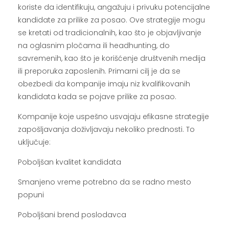
koriste da identifikuju, angažuju i privuku potencijalne
kandidate za prilike za posao. Ove strategije mogu
se kretati od tradicionalnih, kao što je objavljivanje
na oglasnim pločama ili headhunting, do
savremenih, kao što je korišćenje društvenih medija
ili preporuka zaposlenih. Primarni cilj je da se
obezbedi da kompanije imaju niz kvalifikovanih
kandidata kada se pojave prilike za posao.
Kompanije koje uspešno usvajaju efikasne strategije
zapošljavanja doživljavaju nekoliko prednosti. To
uključuje:
Poboljšan kvalitet kandidata
Smanjeno vreme potrebno da se radno mesto
popuni
Poboljšani brend poslodavca