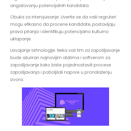
angažovanju potencijalnih kandidata.
Obuka za intervjuisanje: Uverite se da vaši regruteri
mogu efikasno da procene kandidate, postavljaju
prava pitanja i identifikuju potencijalno kulturno
uklapanje.
Usvajanje tehnologije: Neka vaš tim za zapošljavanje
bude ažuriran najnovijim alatima i softverom za
zapošljavanje kako biste pojednostavili procese
zapošljavanja i poboljšali napore u pronalaženju
izvora.