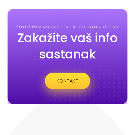
Zainteresovani ste za saradnju?
Zakažite vaš info
sastanak
KONTAKT