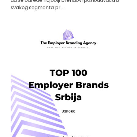
da se odrede najbolji brendovi poslodavaca iz
svakog segmenta pr ...