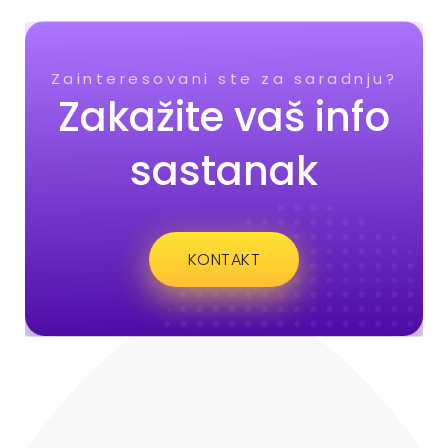
Zainteresovani ste za saradnju?
Zakažite vaš info
sastanak
KONTAKT