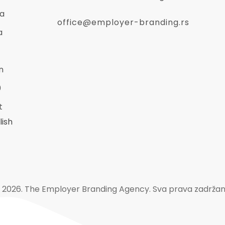
a
office@employer-branding.rs
a
n
0
t
lish
 2026. The Employer Branding Agency. Sva prava zadržan