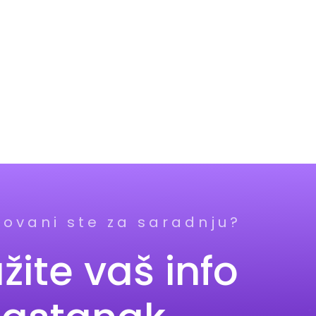
sovani ste za saradnju?
žite vaš info