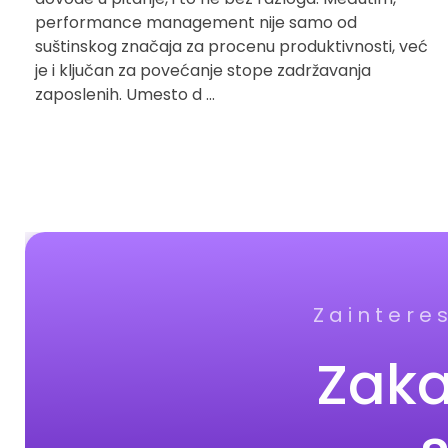
performance management nije samo od
suštinskog značaja za procenu produktivnosti, već
je i ključan za povećanje stope zadržavanja
zaposlenih. Umesto d ...
Zaintere
Zaka