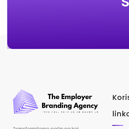
Kori
link
Transformišemo način na koji