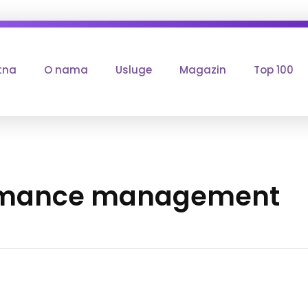
tna
O nama
Usluge
Magazin
Top 100
ormance management