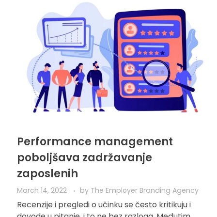
Performance management
poboljšava zadržavanje
zaposlenih
March 14, 2022
by
The Employer Branding Agency
Recenzije i pregledi o učinku se često kritikuju i
dovode u pitanje, i to ne bez razloga. Međutim,