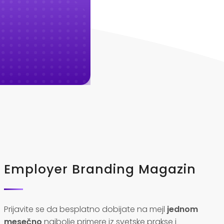
Employer Branding Magazin
Prijavite se da besplatno dobijate na mejl
jednom
mesečno
najbolje primere iz svetske prakse i