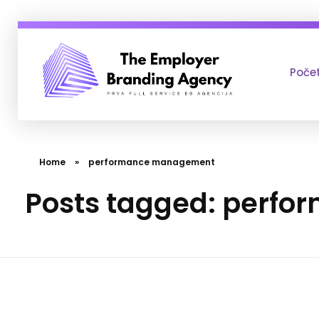
Poče
Employer Branding Agency
Prva Full Service Employer Branding agencija
Home
»
performance management
Posts tagged: perf