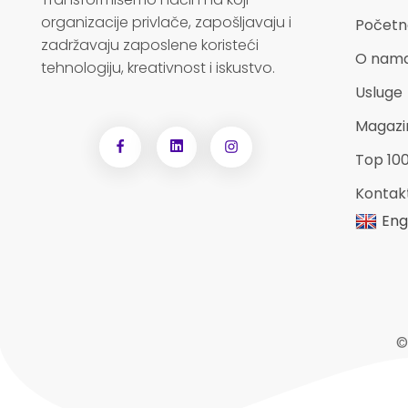
organizacije privlače, zapošljavaju i
Početn
zadržavaju zaposlene koristeći
O nam
tehnologiju, kreativnost i iskustvo.
Usluge
Magazi
Top 10
Kontak
Eng
©