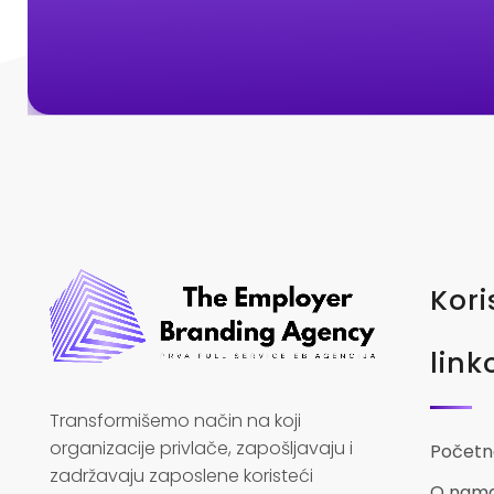
Kori
link
Transformišemo način na koji
organizacije privlače, zapošljavaju i
Početn
zadržavaju zaposlene koristeći
O nam