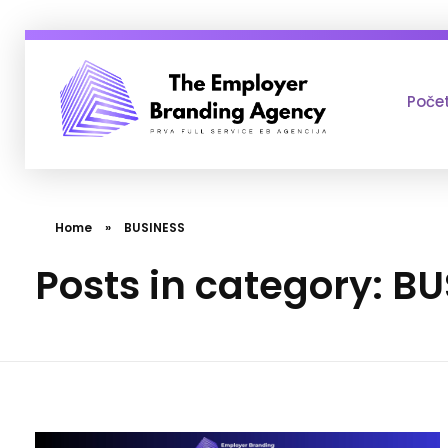
Poče
Employer Branding Agency
Prva Full Service Employer Branding agencija
Home
»
BUSINESS
Posts in category: B