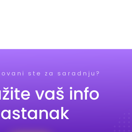
sovani ste za saradnju?
žite vaš info
sastanak