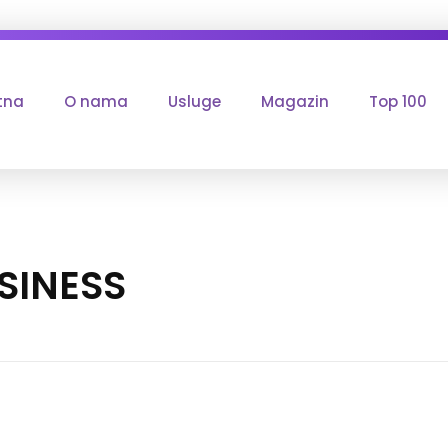
tna
O nama
Usluge
Magazin
Top 100
USINESS