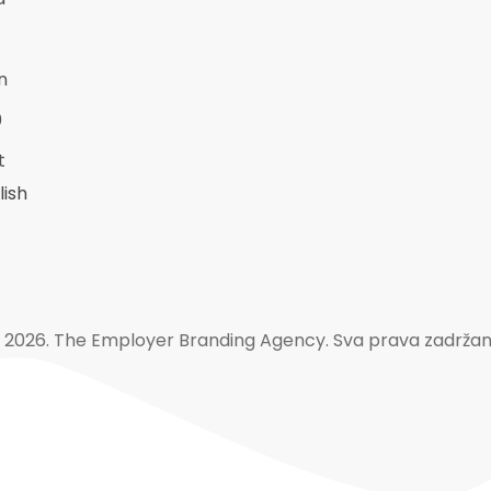
n
0
t
lish
 2026. The Employer Branding Agency. Sva prava zadržan